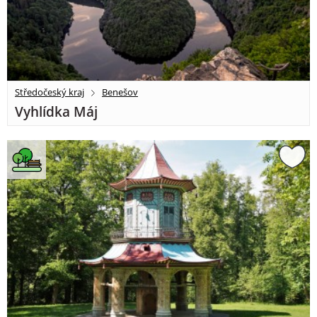
Středočeský kraj
Benešov
Vyhlídka Máj