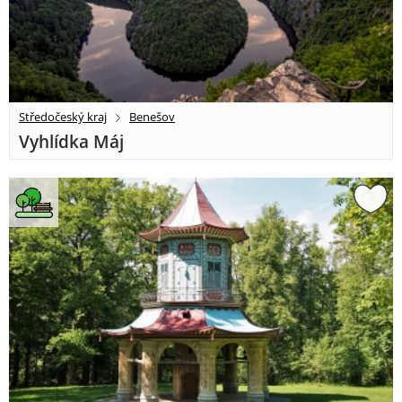
Středočeský kraj
Benešov
Vyhlídka Máj