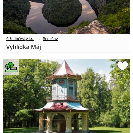
Středočeský kraj
Benešov
Vyhlídka Máj