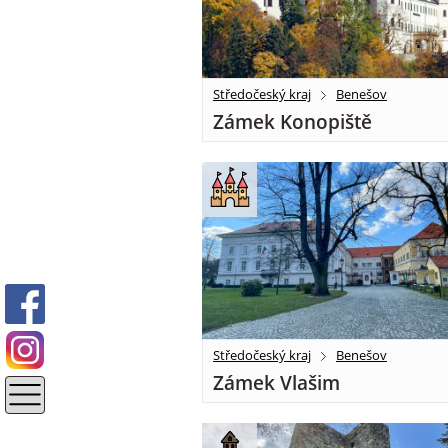
Středočeský kraj
Benešov
Zámek Konopiště
Středočeský kraj
Benešov
Zámek Vlašim