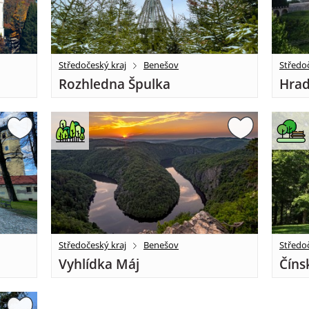
Středočeský kraj
Benešov
Středoč
Rozhledna Špulka
Hrad
Středočeský kraj
Benešov
Středoč
Vyhlídka Máj
Číns