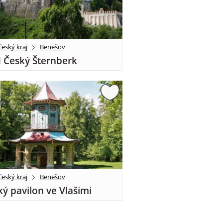
eský kraj
Benešov
 Český Šternberk
eský kraj
Benešov
ký pavilon ve Vlašimi