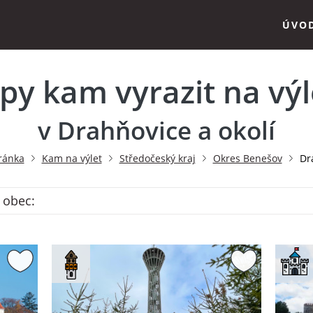
ÚVO
ipy kam vyrazit na výl
v Drahňovice a okolí
ránka
Kam na výlet
Středočeský kraj
Okres Benešov
Dr
 obec: