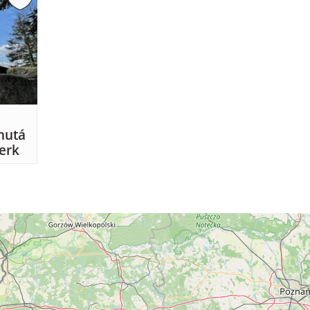
nutá
erk