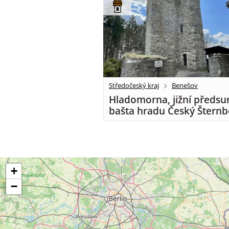
Středočeský kraj
Benešov
Hladomorna, jižní předsu
bašta hradu Český Šternb
+
−