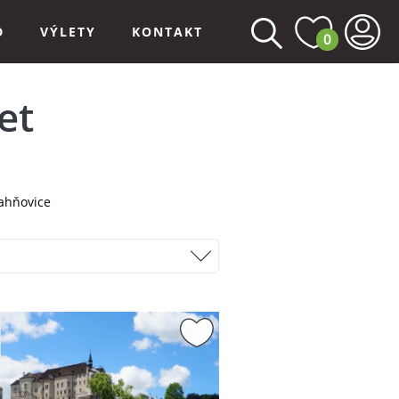
D
VÝLETY
KONTAKT
0
et
ahňovice