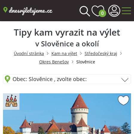
0
Tipy kam vyrazit na výlet
v Slověnice a okolí
Úvodní stránka
Kam na výlet
Středočeský kraj
Okres Benešov
Slověnice
Obec: Slověnice , zvolte obec: