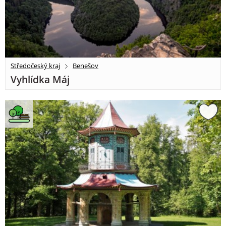
Středočeský kraj
Benešov
Vyhlídka Máj