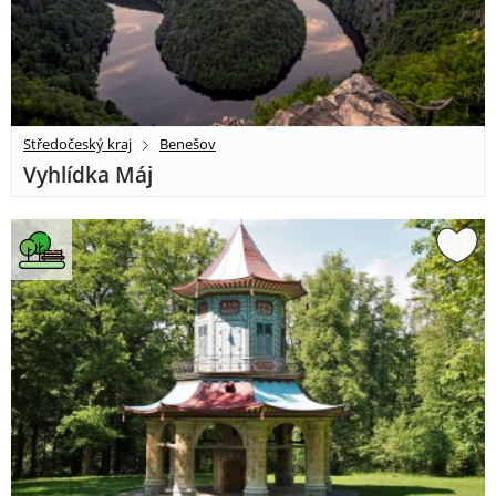
Středočeský kraj
Benešov
Vyhlídka Máj