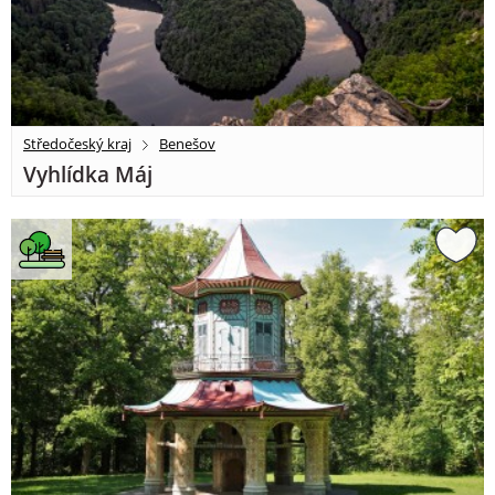
Středočeský kraj
Benešov
Vyhlídka Máj