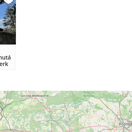
nutá
erk