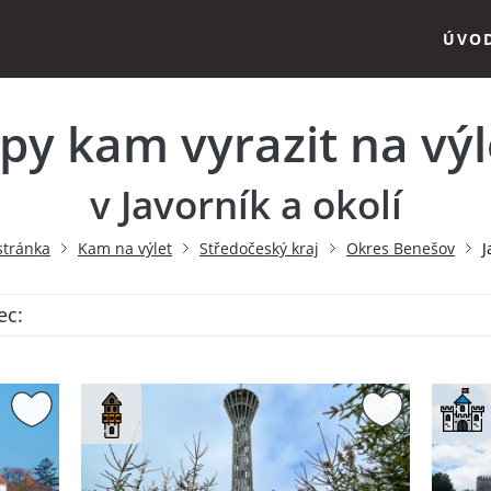
ÚVO
ipy kam vyrazit na výl
v Javorník a okolí
stránka
Kam na výlet
Středočeský kraj
Okres Benešov
J
ec: