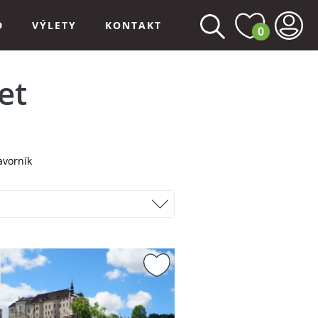
D
VÝLETY
KONTAKT
0
et
avorník