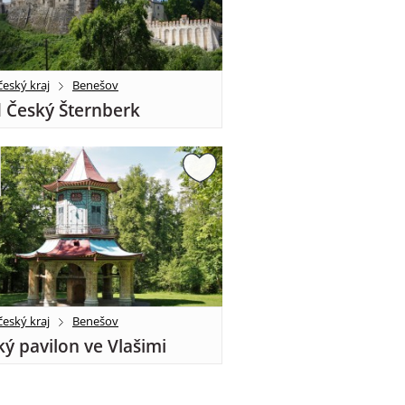
eský kraj
Benešov
 Český Šternberk
eský kraj
Benešov
ký pavilon ve Vlašimi