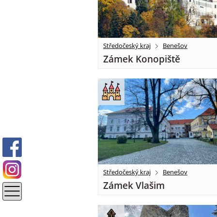
Středočeský kraj
Benešov
Zámek Konopiště
Středočeský kraj
Benešov
Zámek Vlašim