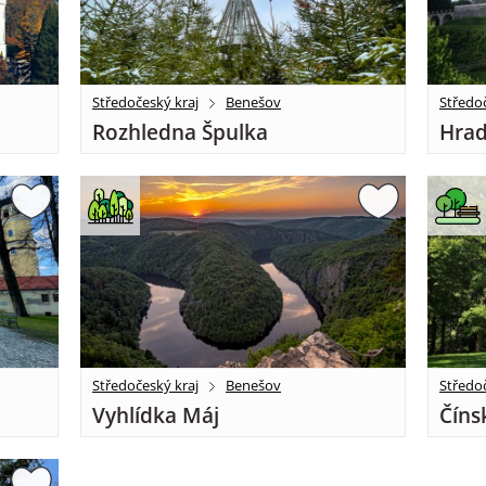
Středočeský kraj
Benešov
Středoč
Rozhledna Špulka
Hrad
Středočeský kraj
Benešov
Středoč
Vyhlídka Máj
Číns