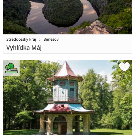
Středočeský kraj
Benešov
Vyhlídka Máj