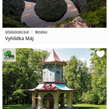
Středočeský kraj
Benešov
Vyhlídka Máj