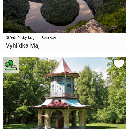
Středočeský kraj
Benešov
Vyhlídka Máj