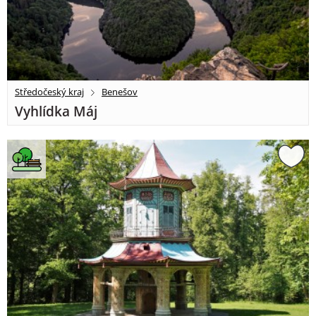
Středočeský kraj
Benešov
Vyhlídka Máj