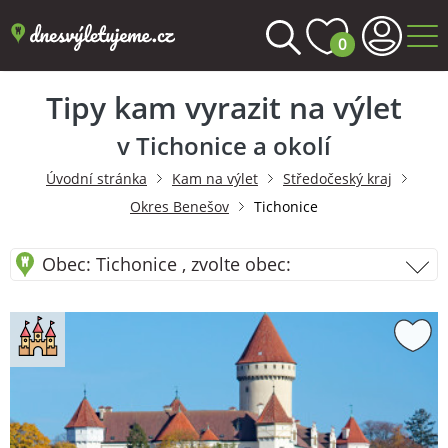
0
Tipy kam vyrazit na výlet
v Tichonice a okolí
Úvodní stránka
Kam na výlet
Středočeský kraj
Okres Benešov
Tichonice
Obec: Tichonice , zvolte obec: