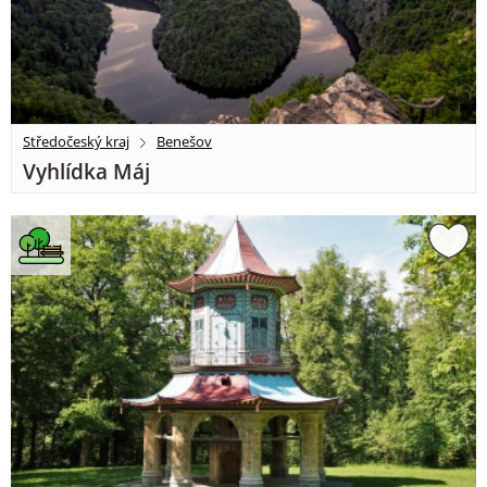
Středočeský kraj
Benešov
Vyhlídka Máj