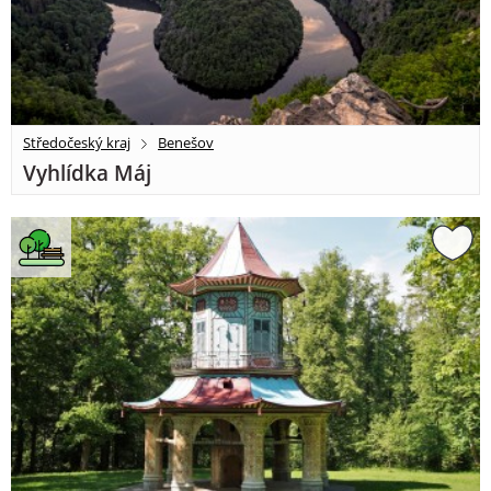
Středočeský kraj
Benešov
Vyhlídka Máj