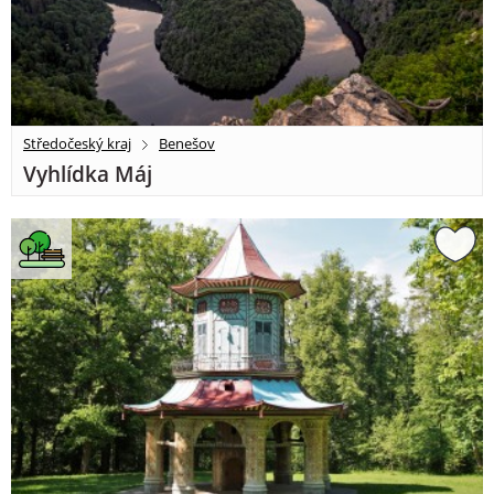
Středočeský kraj
Benešov
Vyhlídka Máj