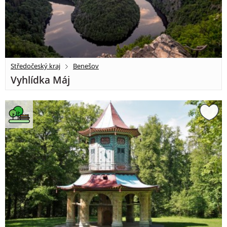
Středočeský kraj
Benešov
Vyhlídka Máj