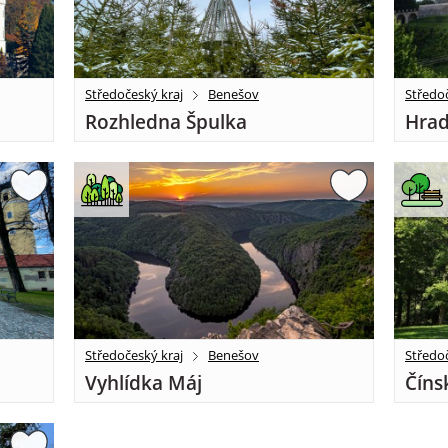
Středočeský kraj
Benešov
Středoč
Rozhledna Špulka
Hrad
Středočeský kraj
Benešov
Středoč
Vyhlídka Máj
Číns