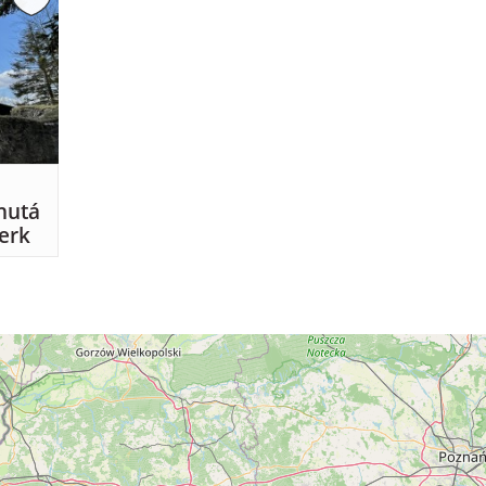
nutá
erk