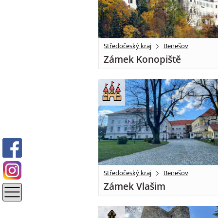
Středočeský kraj
Benešov
Zámek Konopiště
Středočeský kraj
Benešov
Zámek Vlašim