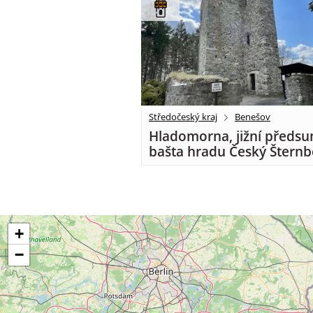
Středočeský kraj
Benešov
Hladomorna, jižní předsu
bašta hradu Český Šternb
+
−