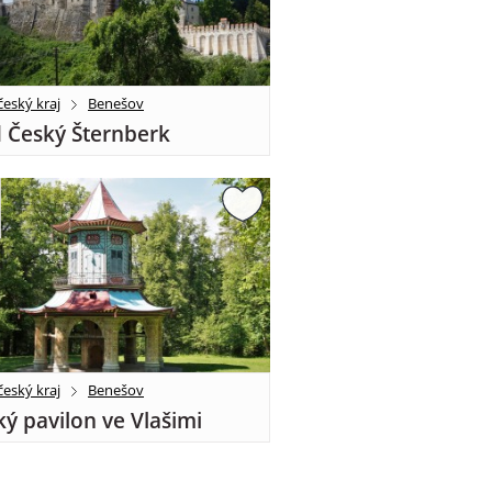
eský kraj
Benešov
 Český Šternberk
eský kraj
Benešov
ký pavilon ve Vlašimi