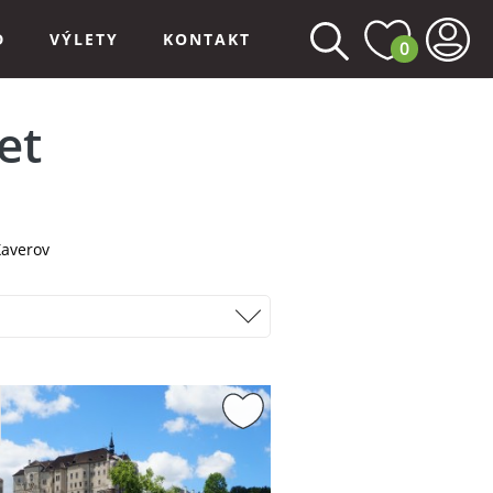
D
VÝLETY
KONTAKT
0
et
averov