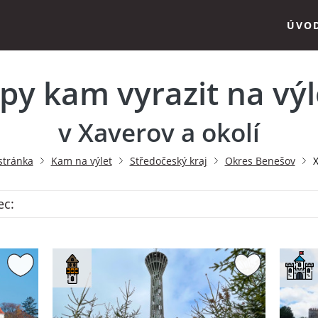
ÚVO
ipy kam vyrazit na výl
v Xaverov a okolí
stránka
Kam na výlet
Středočeský kraj
Okres Benešov
X
ec: