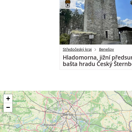
Středočeský kraj
Benešov
Hladomorna, jižní předsu
bašta hradu Český Šternb
+
−