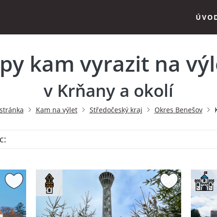
ÚVO
ipy kam vyrazit na výl
v Krňany a okolí
stránka
Kam na výlet
Středočeský kraj
Okres Benešov
c: