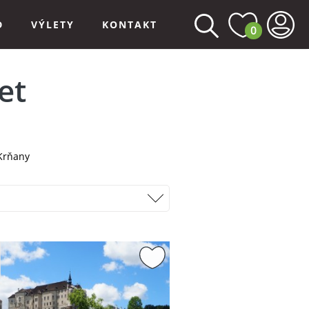
D
VÝLETY
KONTAKT
0
et
Krňany