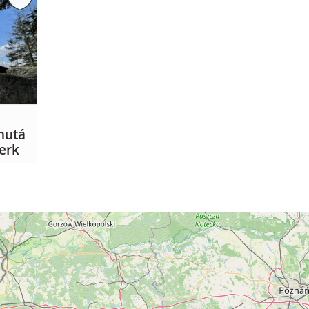
nutá
erk