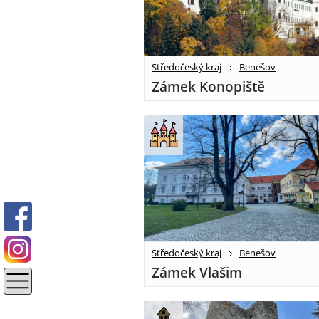
Středočeský kraj
Benešov
Zámek Konopiště
Středočeský kraj
Benešov
Zámek Vlašim