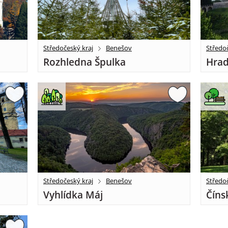
Středočeský kraj
Benešov
Středoč
Rozhledna Špulka
Hrad
Středočeský kraj
Benešov
Středoč
Vyhlídka Máj
Číns