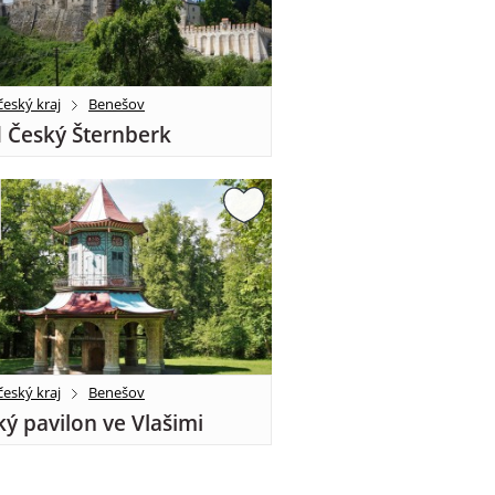
eský kraj
Benešov
 Český Šternberk
eský kraj
Benešov
ký pavilon ve Vlašimi