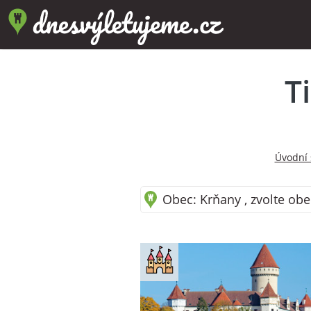
T
Úvodní 
Obec: Krňany , zvolte obe