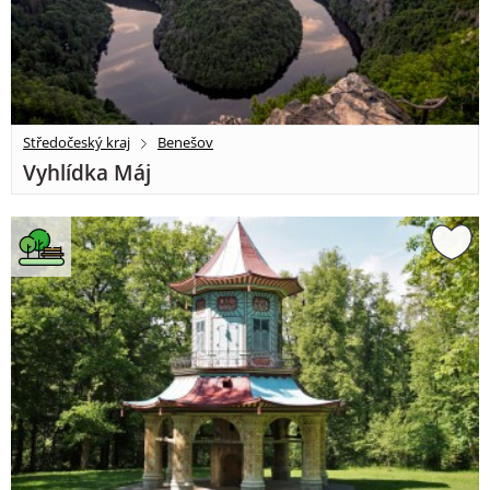
Středočeský kraj
Benešov
Vyhlídka Máj