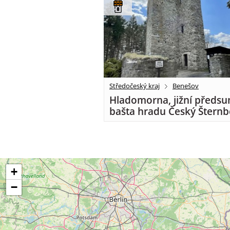
Středočeský kraj
Benešov
Hladomorna, jižní předsu
bašta hradu Český Šternb
+
−