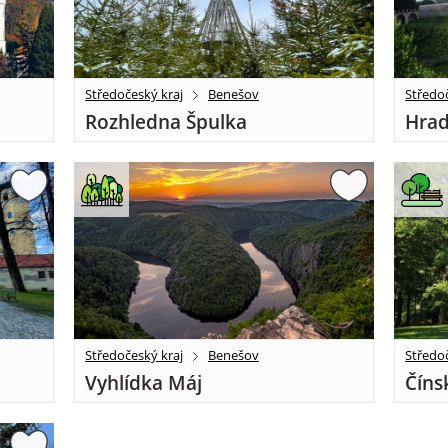
Středočeský kraj
Benešov
Středoč
Rozhledna Špulka
Hrad
Středočeský kraj
Benešov
Středoč
Vyhlídka Máj
Číns