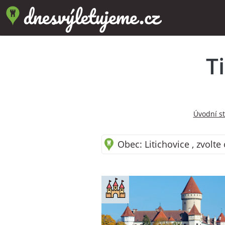
T
Úvodní s
Obec: Litichovice , zvolte