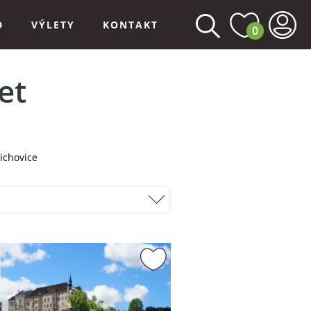
D
VÝLETY
KONTAKT
0
et
tichovice