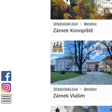
Středočeský kraj
Benešov
Zámek Konopiště
Středočeský kraj
Benešov
Zámek Vlašim