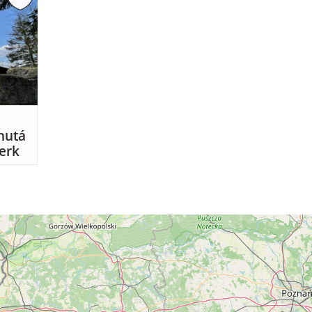
nutá
erk