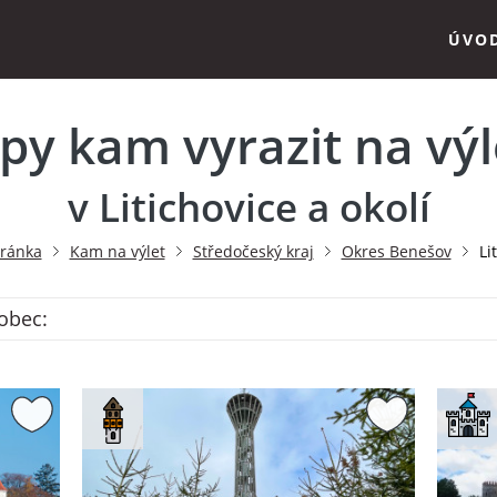
ÚVO
ipy kam vyrazit na výl
v Litichovice a okolí
tránka
Kam na výlet
Středočeský kraj
Okres Benešov
Li
 obec: