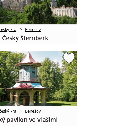
eský kraj
Benešov
 Český Šternberk
eský kraj
Benešov
ký pavilon ve Vlašimi