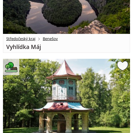
Středočeský kraj
Benešov
Vyhlídka Máj