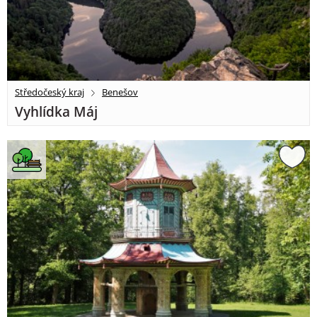
Středočeský kraj
Benešov
Vyhlídka Máj