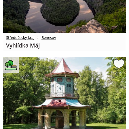
Středočeský kraj
Benešov
Vyhlídka Máj