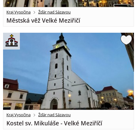
Kraj Vysočina
Žďár nad Sázavou
Městská věž Velké Meziřičí
Kraj Vysočina
Žďár nad Sázavou
Kostel sv. Mikuláše - Velké Meziříčí