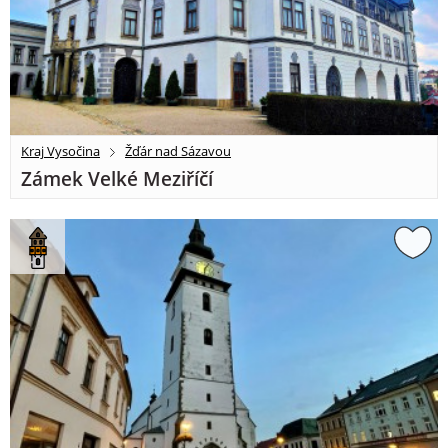
Kraj Vysočina
Žďár nad Sázavou
Zámek Velké Meziříčí