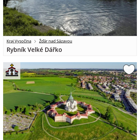
Kraj Vysočina
Žďár nad Sázavou
Rybník Velké Dářko