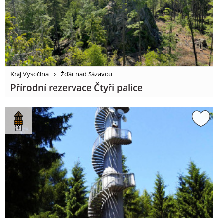
Kraj Vysočina
Žďár nad Sázavou
Přírodní rezervace Čtyři palice