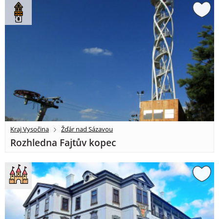
Kraj Vysočina
Žďár nad Sázavou
Rozhledna Fajtův kopec