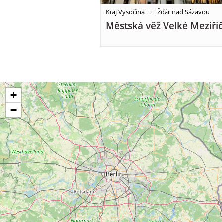
Kraj Vysočina
Žďár nad Sázavou
Městská věž Velké Meziřič
+
−