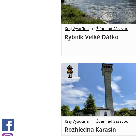
Kraj Vysočina
Žďár nad Sázavou
Rybník Velké Dářko
Kraj Vysočina
Žďár nad Sázavou
Rozhledna Karasín