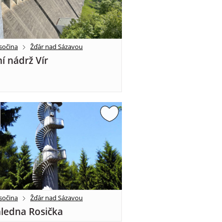
sočina
Žďár nad Sázavou
í nádrž Vír
sočina
Žďár nad Sázavou
ledna Rosička