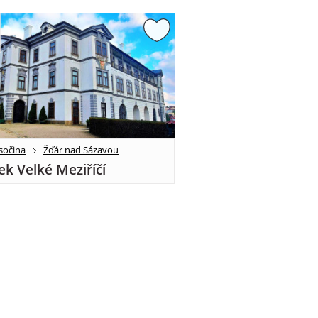
sočina
Žďár nad Sázavou
k Velké Meziříčí