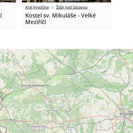
Kraj Vysočina
Žďár nad Sázavou
í
Kostel sv. Mikuláše - Velké
Meziříčí