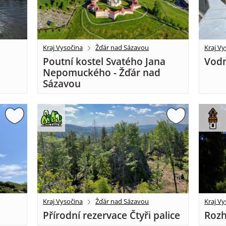
Kraj Vysočina
Žďár nad Sázavou
Kraj Vy
Poutní kostel Svatého Jana
Vodn
Nepomuckého - Žďár nad
Sázavou
Kraj Vysočina
Žďár nad Sázavou
Kraj Vy
Přírodní rezervace Čtyři palice
Rozh