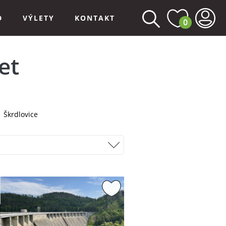
D
VÝLETY
KONTAKT
0
et
Škrdlovice