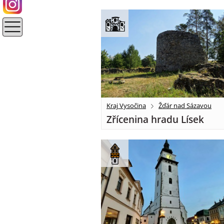
Kraj Vysočina
Žďár nad Sázavou
Zřícenina hradu Lísek