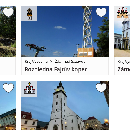
Kraj Vysočina
Žďár nad Sázavou
Kraj Vy
Rozhledna Fajtův kopec
Záme