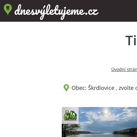
T
Úvodní strá
Obec: Škrdlovice , zvolte 