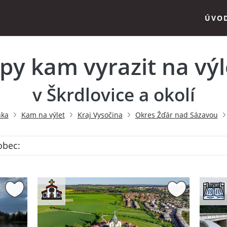
ÚVO
ipy kam vyrazit na výl
v Škrdlovice a okolí
nka
Kam na výlet
Kraj Vysočina
Okres Žďár nad Sázavou
obec: