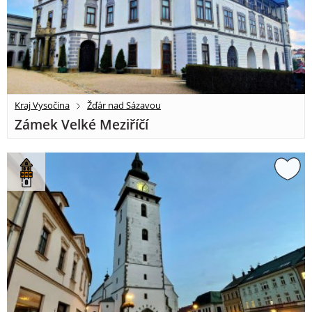
Kraj Vysočina
Žďár nad Sázavou
Zámek Velké Meziříčí