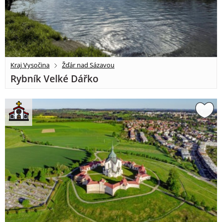
Kraj Vysočina
Žďár nad Sázavou
Rybník Velké Dářko