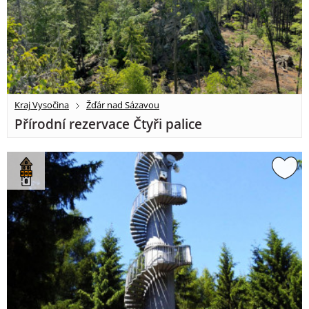
Kraj Vysočina
Žďár nad Sázavou
Přírodní rezervace Čtyři palice