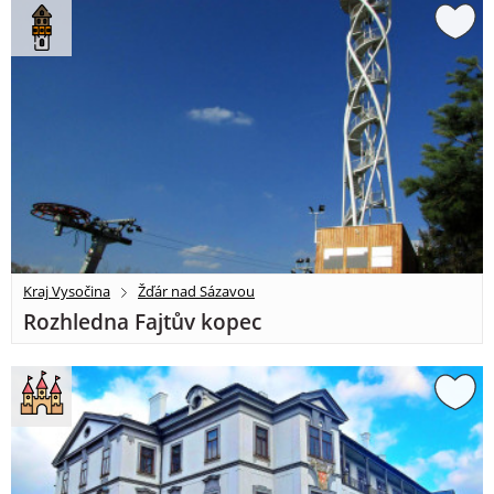
Kraj Vysočina
Žďár nad Sázavou
Rozhledna Fajtův kopec