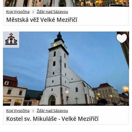
Kraj Vysočina
Žďár nad Sázavou
Městská věž Velké Meziřičí
Kraj Vysočina
Žďár nad Sázavou
Kostel sv. Mikuláše - Velké Meziříčí