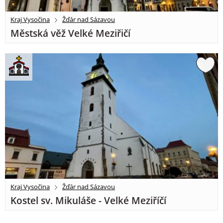
Kraj Vysočina
Žďár nad Sázavou
Městská věž Velké Meziřičí
Kraj Vysočina
Žďár nad Sázavou
Kostel sv. Mikuláše - Velké Meziříčí