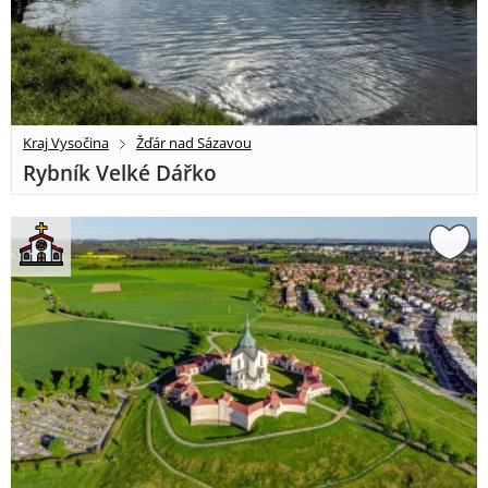
Kraj Vysočina
Žďár nad Sázavou
Rybník Velké Dářko