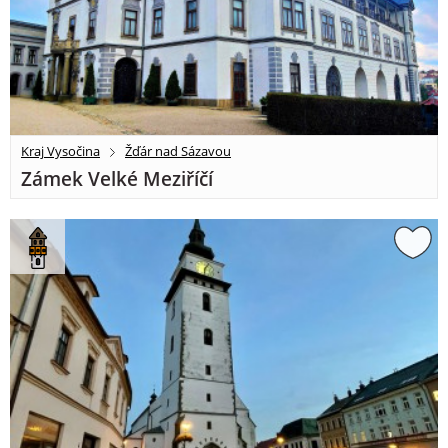
Kraj Vysočina
Žďár nad Sázavou
Zámek Velké Meziříčí