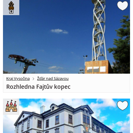
Kraj Vysočina
Žďár nad Sázavou
Rozhledna Fajtův kopec