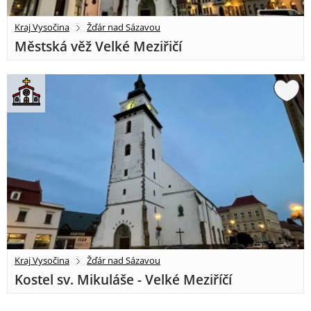
Kraj Vysočina
Žďár nad Sázavou
Městská věž Velké Meziřičí
Kraj Vysočina
Žďár nad Sázavou
Kostel sv. Mikuláše - Velké Meziříčí