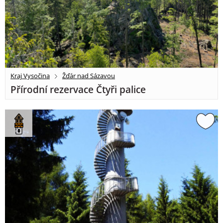
Kraj Vysočina
Žďár nad Sázavou
Přírodní rezervace Čtyři palice