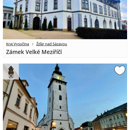
Kraj Vysočina
Žďár nad Sázavou
Zámek Velké Meziříčí