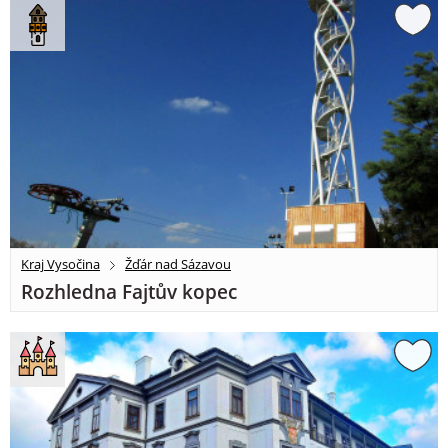
Kraj Vysočina
Žďár nad Sázavou
Rozhledna Fajtův kopec