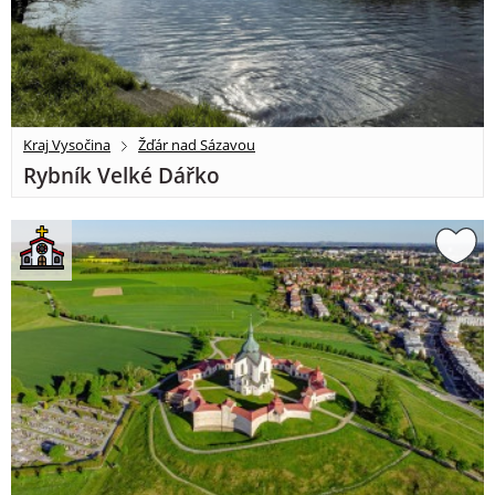
Kraj Vysočina
Žďár nad Sázavou
Rybník Velké Dářko