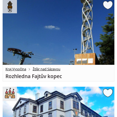
Kraj Vysočina
Žďár nad Sázavou
Rozhledna Fajtův kopec