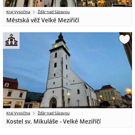
Kraj Vysočina
Žďár nad Sázavou
Městská věž Velké Meziřičí
Kraj Vysočina
Žďár nad Sázavou
Kostel sv. Mikuláše - Velké Meziříčí