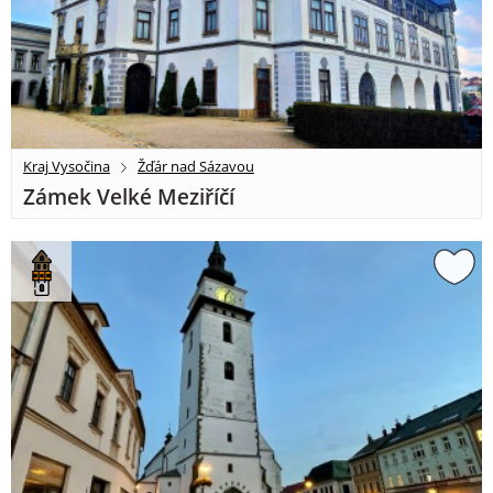
Kraj Vysočina
Žďár nad Sázavou
Zámek Velké Meziříčí