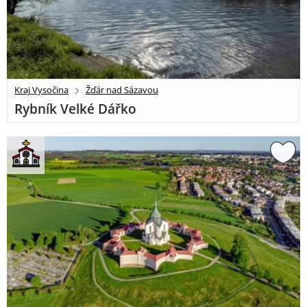
Kraj Vysočina
Žďár nad Sázavou
Rybník Velké Dářko