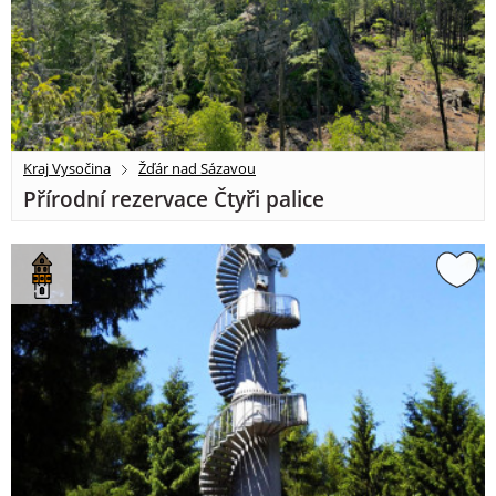
Kraj Vysočina
Žďár nad Sázavou
Přírodní rezervace Čtyři palice