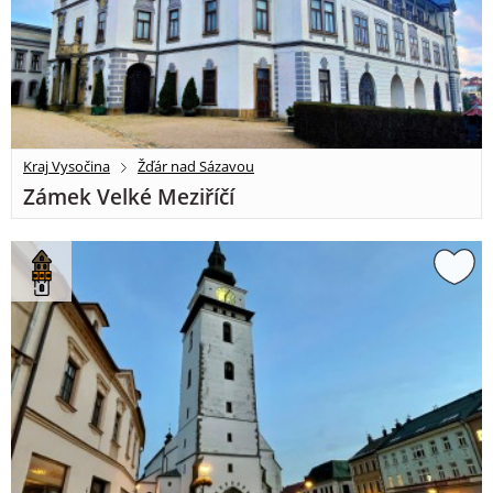
Kraj Vysočina
Žďár nad Sázavou
Zámek Velké Meziříčí