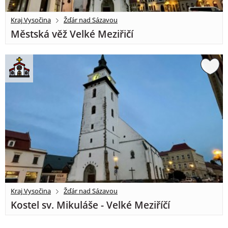
Kraj Vysočina
Žďár nad Sázavou
Městská věž Velké Meziřičí
Kraj Vysočina
Žďár nad Sázavou
Kostel sv. Mikuláše - Velké Meziříčí