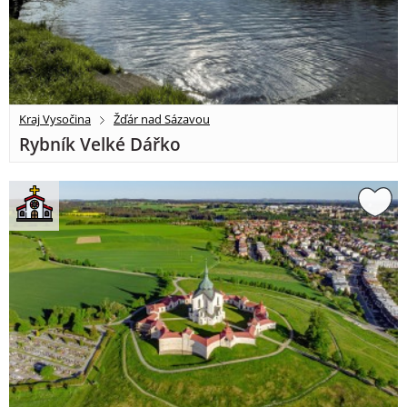
Kraj Vysočina
Žďár nad Sázavou
Rybník Velké Dářko