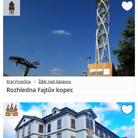
Kraj Vysočina
Žďár nad Sázavou
Rozhledna Fajtův kopec