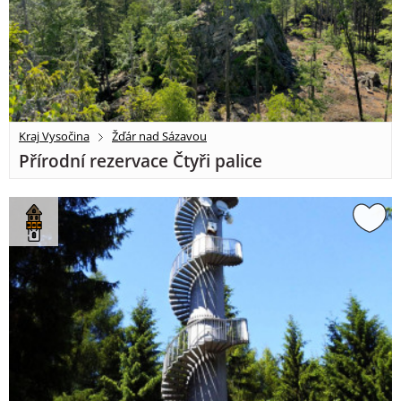
Kraj Vysočina
Žďár nad Sázavou
Přírodní rezervace Čtyři palice