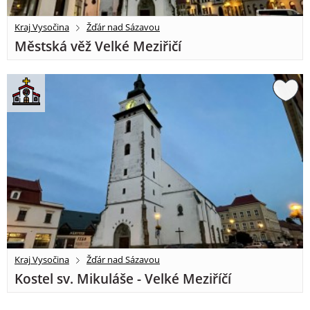
Kraj Vysočina
Žďár nad Sázavou
Městská věž Velké Meziřičí
Kraj Vysočina
Žďár nad Sázavou
Kostel sv. Mikuláše - Velké Meziříčí