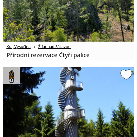
Kraj Vysočina
Žďár nad Sázavou
Přírodní rezervace Čtyři palice