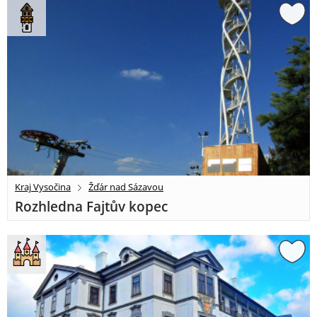
Kraj Vysočina
Žďár nad Sázavou
Rozhledna Fajtův kopec