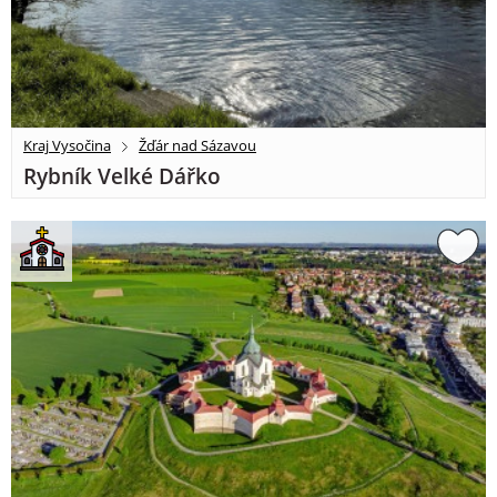
Kraj Vysočina
Žďár nad Sázavou
Rybník Velké Dářko