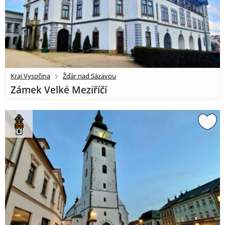
Kraj Vysočina
Žďár nad Sázavou
Zámek Velké Meziříčí