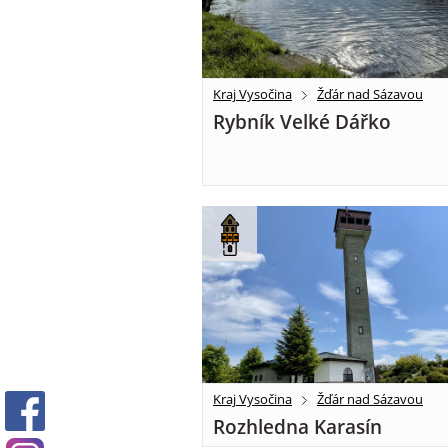
Kraj Vysočina
Žďár nad Sázavou
Rybník Velké Dářko
Kraj Vysočina
Žďár nad Sázavou
Rozhledna Karasín