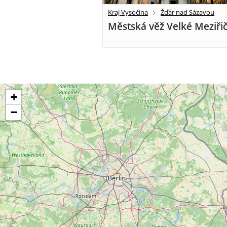
Kraj Vysočina
Žďár nad Sázavou
Městská věž Velké Meziřič
+
−