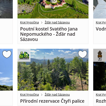
Kraj Vysočina
Žďár nad Sázavou
Kraj Vy
Poutní kostel Svatého Jana
Vodn
Nepomuckého - Žďár nad
Sázavou
Kraj Vysočina
Žďár nad Sázavou
Kraj Vy
Přírodní rezervace Čtyři palice
Rozh