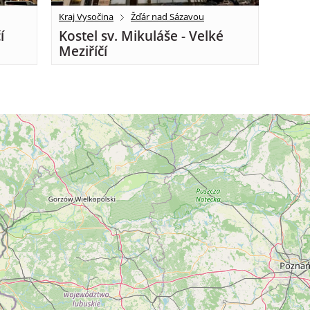
Kraj Vysočina
Žďár nad Sázavou
í
Kostel sv. Mikuláše - Velké
Meziříčí