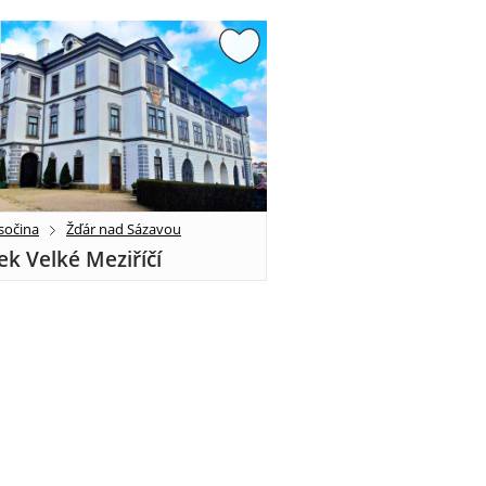
sočina
Žďár nad Sázavou
k Velké Meziříčí