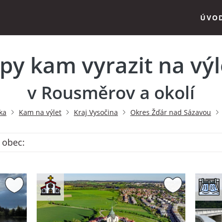
ÚVO
ipy kam vyrazit na výl
v Rousměrov a okolí
ka
Kam na výlet
Kraj Vysočina
Okres Žďár nad Sázavou
 obec: