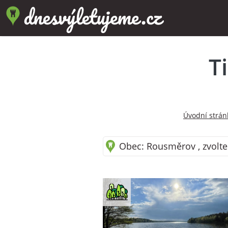
T
Úvodní strán
Obec: Rousměrov , zvolte