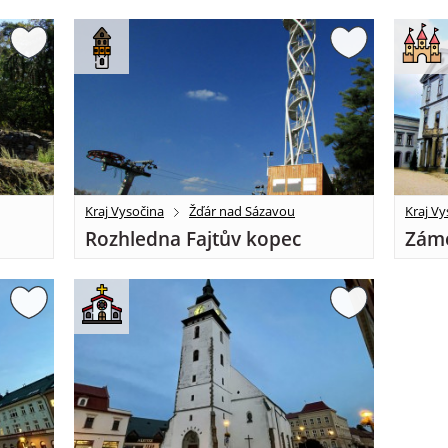
Kraj Vysočina
Žďár nad Sázavou
Kraj Vy
Rozhledna Fajtův kopec
Záme