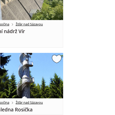
sočina
Žďár nad Sázavou
í nádrž Vír
sočina
Žďár nad Sázavou
ledna Rosička