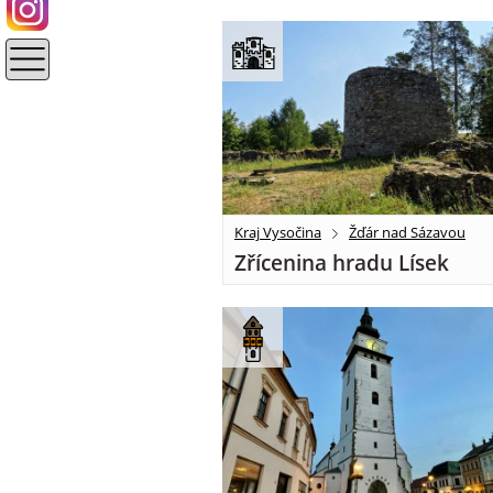
Kraj Vysočina
Žďár nad Sázavou
Zřícenina hradu Lísek