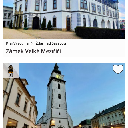
Kraj Vysočina
Žďár nad Sázavou
Zámek Velké Meziříčí