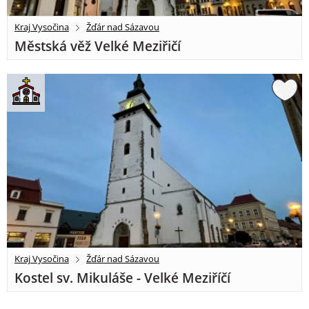
Kraj Vysočina
Žďár nad Sázavou
Městská věž Velké Meziřičí
Kraj Vysočina
Žďár nad Sázavou
Kostel sv. Mikuláše - Velké Meziříčí