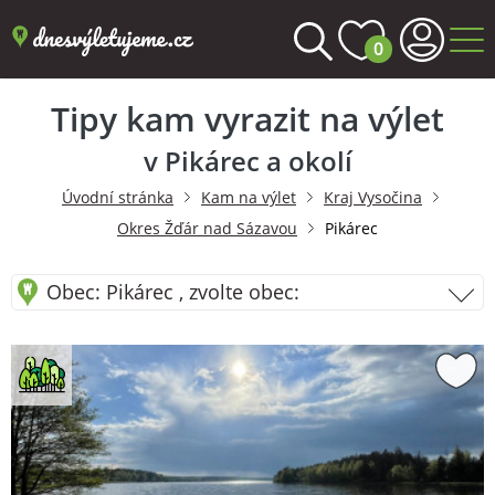
0
Tipy kam vyrazit na výlet
v Pikárec a okolí
Úvodní stránka
Kam na výlet
Kraj Vysočina
Okres Žďár nad Sázavou
Pikárec
Obec: Pikárec , zvolte obec: