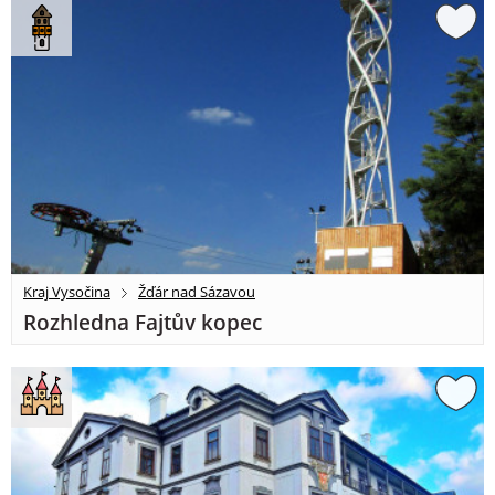
Kraj Vysočina
Žďár nad Sázavou
Rozhledna Fajtův kopec