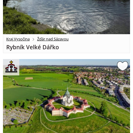
Kraj Vysočina
Žďár nad Sázavou
Rybník Velké Dářko