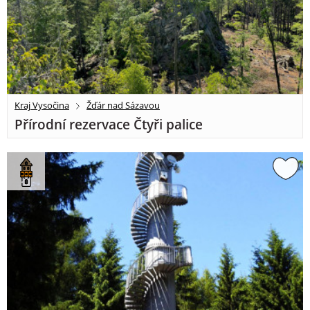
Kraj Vysočina
Žďár nad Sázavou
Přírodní rezervace Čtyři palice