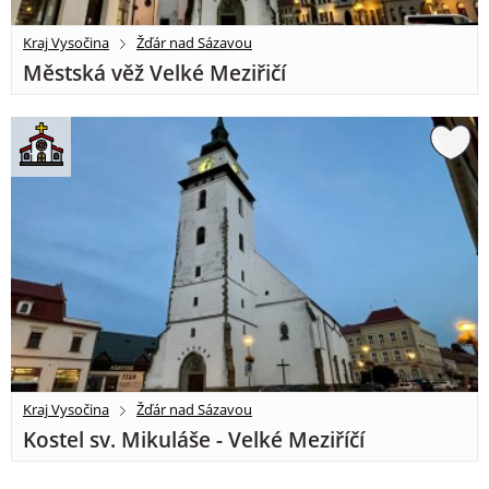
Kraj Vysočina
Žďár nad Sázavou
Městská věž Velké Meziřičí
Kraj Vysočina
Žďár nad Sázavou
Kostel sv. Mikuláše - Velké Meziříčí