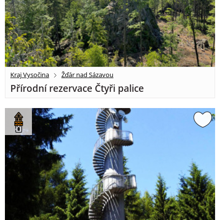
Kraj Vysočina
Žďár nad Sázavou
Přírodní rezervace Čtyři palice