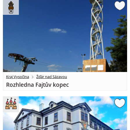
Kraj Vysočina
Žďár nad Sázavou
Rozhledna Fajtův kopec