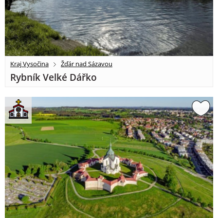
Kraj Vysočina
Žďár nad Sázavou
Rybník Velké Dářko