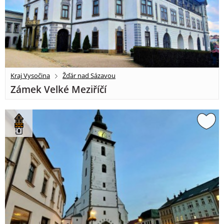
Kraj Vysočina
Žďár nad Sázavou
Zámek Velké Meziříčí