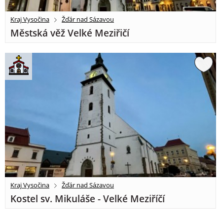
Kraj Vysočina
Žďár nad Sázavou
Městská věž Velké Meziřičí
Kraj Vysočina
Žďár nad Sázavou
Kostel sv. Mikuláše - Velké Meziříčí