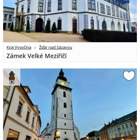
Kraj Vysočina
Žďár nad Sázavou
Zámek Velké Meziříčí