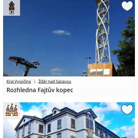
Kraj Vysočina
Žďár nad Sázavou
Rozhledna Fajtův kopec