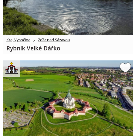
Kraj Vysočina
Žďár nad Sázavou
Rybník Velké Dářko