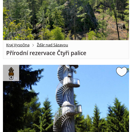
Kraj Vysočina
Žďár nad Sázavou
Přírodní rezervace Čtyři palice