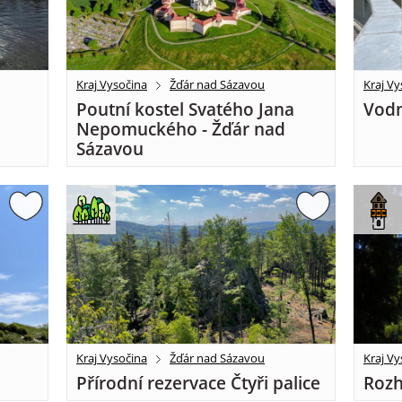
Kraj Vysočina
Žďár nad Sázavou
Kraj Vy
Poutní kostel Svatého Jana
Vodn
Nepomuckého - Žďár nad
Sázavou
Kraj Vysočina
Žďár nad Sázavou
Kraj Vy
Přírodní rezervace Čtyři palice
Rozh