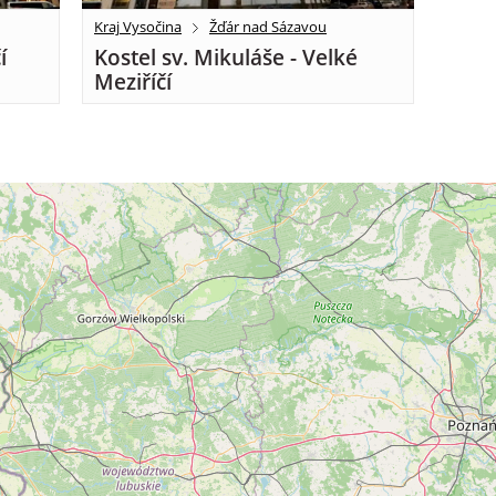
Kraj Vysočina
Žďár nad Sázavou
í
Kostel sv. Mikuláše - Velké
Meziříčí