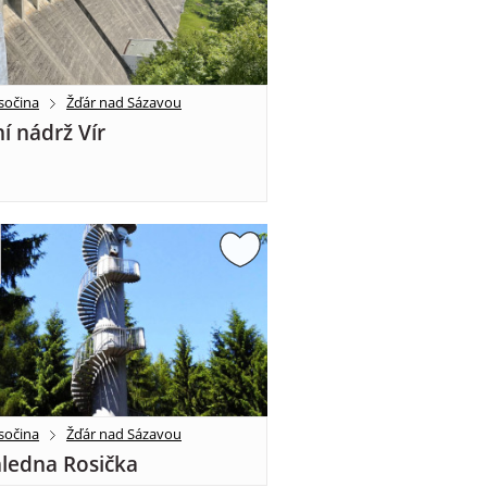
sočina
Žďár nad Sázavou
í nádrž Vír
sočina
Žďár nad Sázavou
ledna Rosička