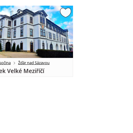
sočina
Žďár nad Sázavou
k Velké Meziříčí