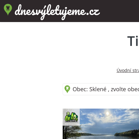
T
Úvodní str
Obec: Sklené , zvolte obe