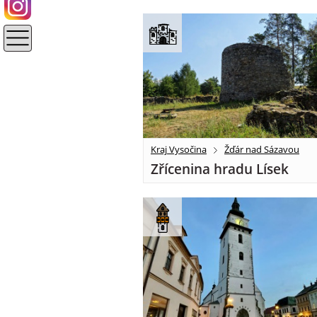
Kraj Vysočina
Žďár nad Sázavou
Zřícenina hradu Lísek