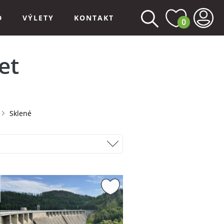
D
VÝLETY
KONTAKT
0
et
Sklené