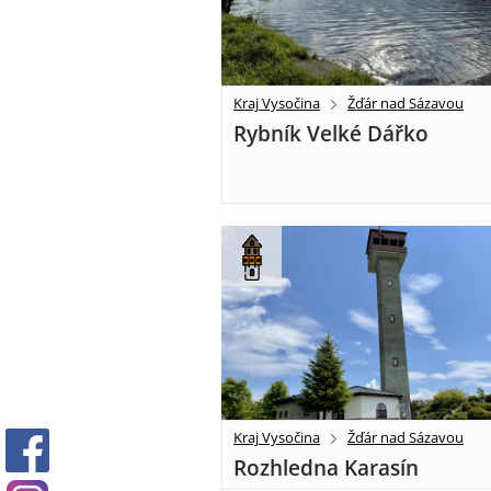
Kraj Vysočina
Žďár nad Sázavou
Rybník Velké Dářko
Kraj Vysočina
Žďár nad Sázavou
Rozhledna Karasín