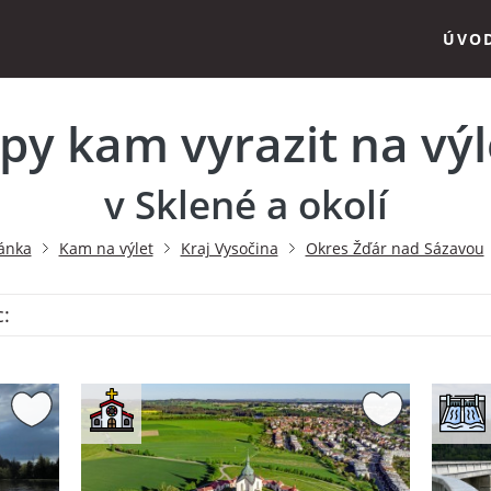
ÚVO
ipy kam vyrazit na výl
v Sklené a okolí
ánka
Kam na výlet
Kraj Vysočina
Okres Žďár nad Sázavou
c: