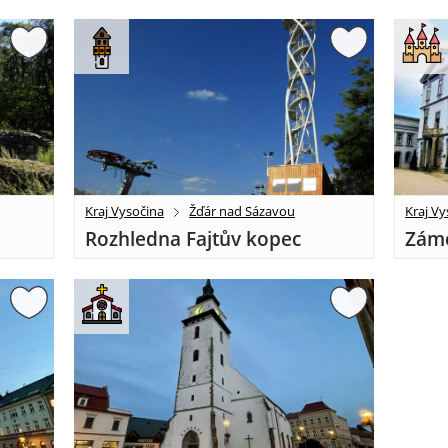
Kraj Vysočina
Žďár nad Sázavou
Kraj Vy
Rozhledna Fajtův kopec
Záme