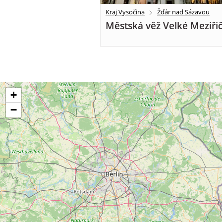
Kraj Vysočina
Žďár nad Sázavou
Městská věž Velké Meziřič
+
−