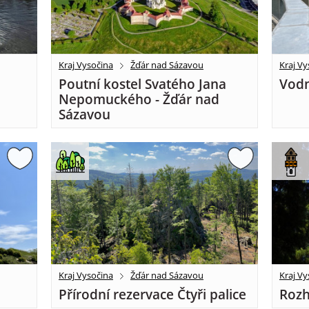
Kraj Vysočina
Žďár nad Sázavou
Kraj Vy
Poutní kostel Svatého Jana
Vodn
Nepomuckého - Žďár nad
Sázavou
Kraj Vysočina
Žďár nad Sázavou
Kraj Vy
Přírodní rezervace Čtyři palice
Rozh