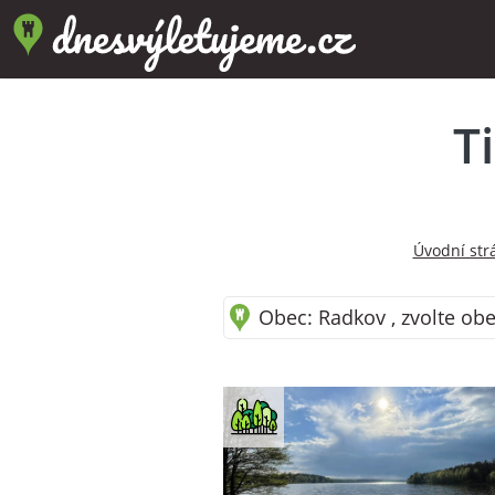
T
Úvodní str
Obec: Radkov , zvolte obe