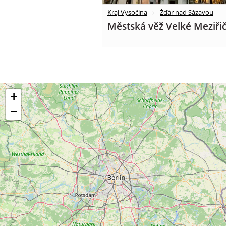
Kraj Vysočina
Žďár nad Sázavou
Městská věž Velké Meziřič
+
−