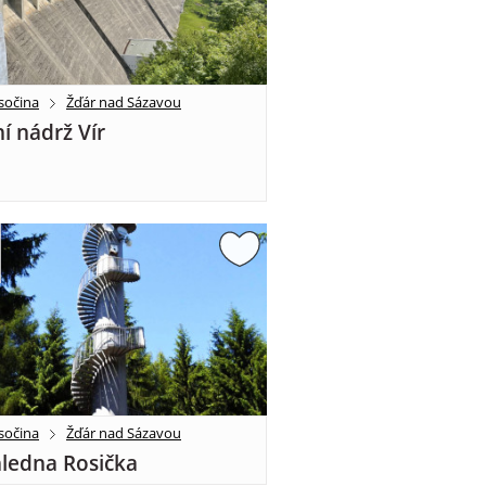
sočina
Žďár nad Sázavou
í nádrž Vír
sočina
Žďár nad Sázavou
ledna Rosička