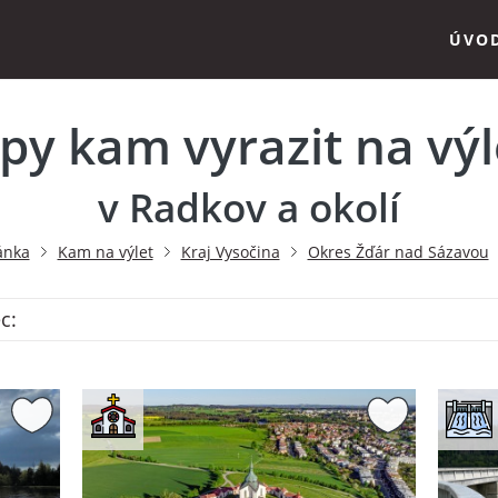
ÚVO
ipy kam vyrazit na výl
v Radkov a okolí
ánka
Kam na výlet
Kraj Vysočina
Okres Žďár nad Sázavou
c: