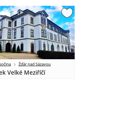
sočina
Žďár nad Sázavou
k Velké Meziříčí