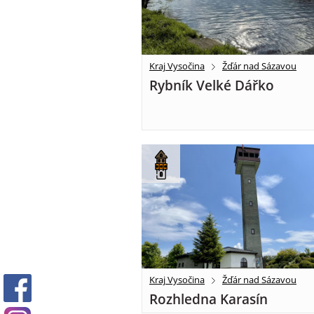
Kraj Vysočina
Žďár nad Sázavou
Rybník Velké Dářko
Kraj Vysočina
Žďár nad Sázavou
Rozhledna Karasín