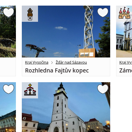
Kraj Vysočina
Žďár nad Sázavou
Kraj Vy
Rozhledna Fajtův kopec
Záme