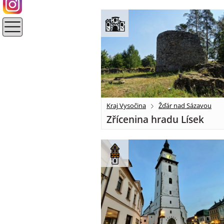
Kraj Vysočina
Žďár nad Sázavou
Zřícenina hradu Lísek