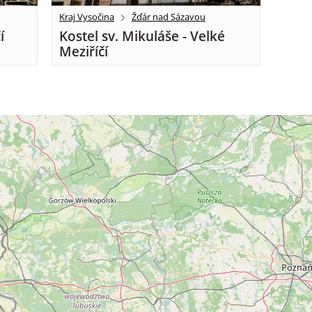
Kraj Vysočina
Žďár nad Sázavou
í
Kostel sv. Mikuláše - Velké
Meziříčí