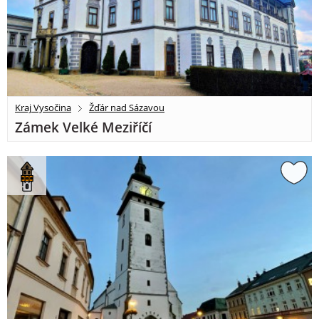
Kraj Vysočina
Žďár nad Sázavou
Zámek Velké Meziříčí