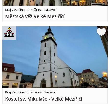
Kraj Vysočina
Žďár nad Sázavou
Městská věž Velké Meziřičí
Kraj Vysočina
Žďár nad Sázavou
Kostel sv. Mikuláše - Velké Meziříčí