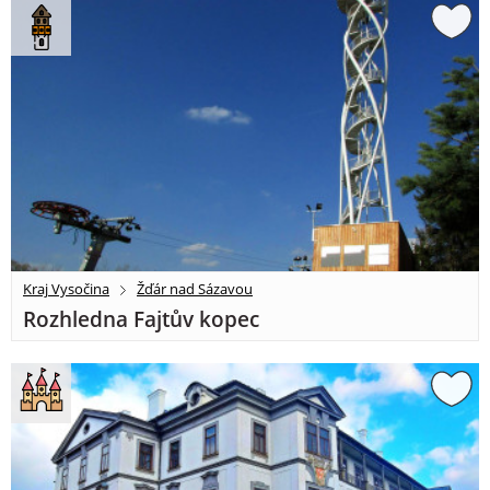
Kraj Vysočina
Žďár nad Sázavou
Rozhledna Fajtův kopec