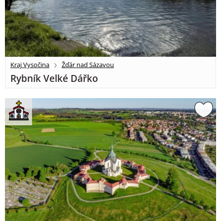
Kraj Vysočina
Žďár nad Sázavou
Rybník Velké Dářko