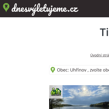
T
Úvodní str
Obec: Uhřínov , zvolte ob