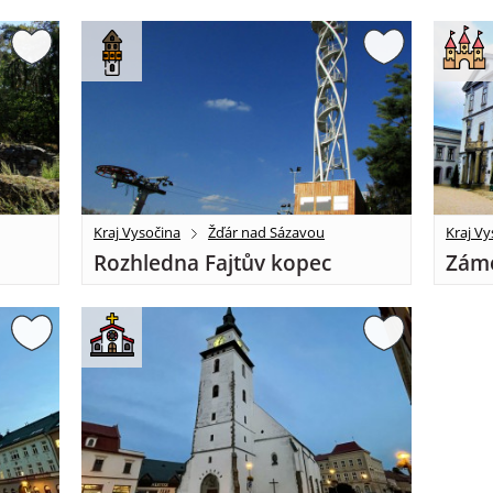
Kraj Vysočina
Žďár nad Sázavou
Kraj Vy
Rozhledna Fajtův kopec
Záme