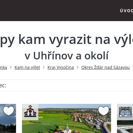
ÚVO
ipy kam vyrazit na výl
v Uhřínov a okolí
ánka
Kam na výlet
Kraj Vysočina
Okres Žďár nad Sázavou
ec: