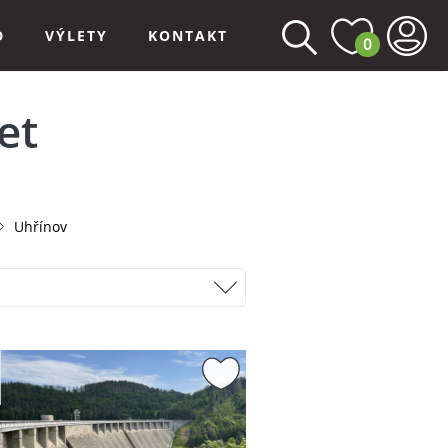
D
VÝLETY
KONTAKT
0
et
Uhřínov