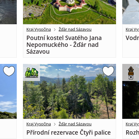
Kraj Vysočina
Žďár nad Sázavou
Kraj Vy
Poutní kostel Svatého Jana
Vodn
Nepomuckého - Žďár nad
Sázavou
Kraj Vysočina
Žďár nad Sázavou
Kraj Vy
Přírodní rezervace Čtyři palice
Rozh