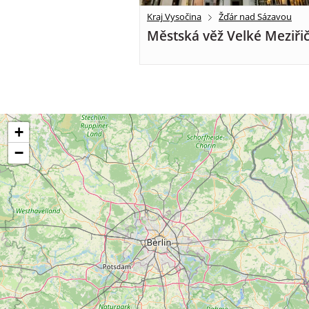
Kraj Vysočina
Žďár nad Sázavou
Městská věž Velké Meziřič
+
−