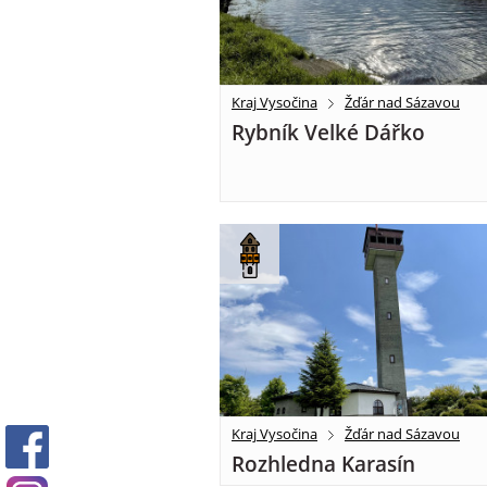
Kraj Vysočina
Žďár nad Sázavou
Rybník Velké Dářko
Kraj Vysočina
Žďár nad Sázavou
Rozhledna Karasín