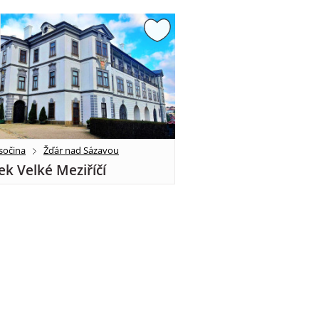
sočina
Žďár nad Sázavou
k Velké Meziříčí