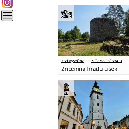
Kraj Vysočina
Žďár nad Sázavou
Zřícenina hradu Lísek