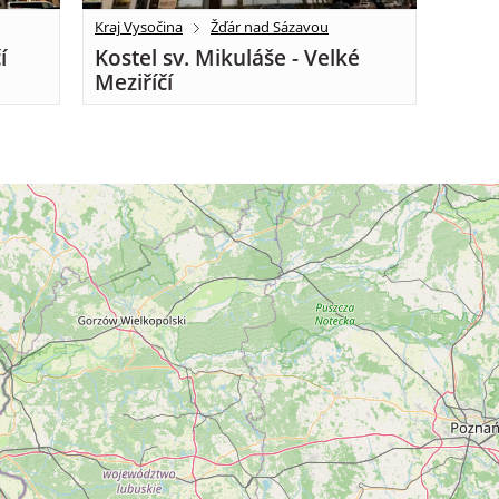
Kraj Vysočina
Žďár nad Sázavou
í
Kostel sv. Mikuláše - Velké
Meziříčí