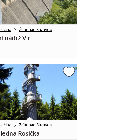
sočina
Žďár nad Sázavou
í nádrž Vír
sočina
Žďár nad Sázavou
ledna Rosička