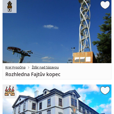
Kraj Vysočina
Žďár nad Sázavou
Rozhledna Fajtův kopec