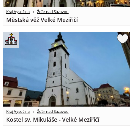
Kraj Vysočina
Žďár nad Sázavou
Městská věž Velké Meziřičí
Kraj Vysočina
Žďár nad Sázavou
Kostel sv. Mikuláše - Velké Meziříčí