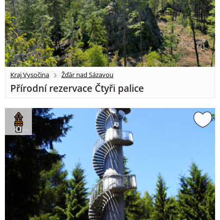
Kraj Vysočina
Žďár nad Sázavou
Přírodní rezervace Čtyři palice