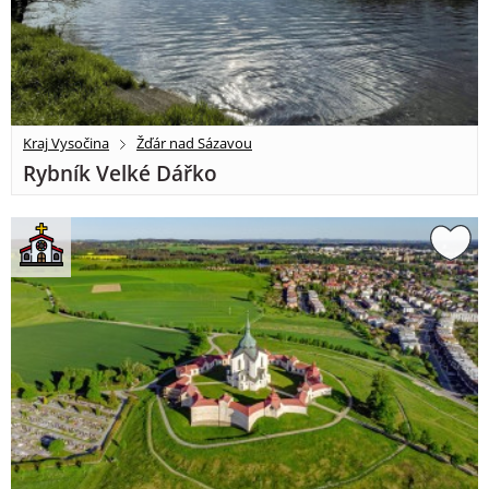
Kraj Vysočina
Žďár nad Sázavou
Rybník Velké Dářko