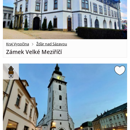
Kraj Vysočina
Žďár nad Sázavou
Zámek Velké Meziříčí