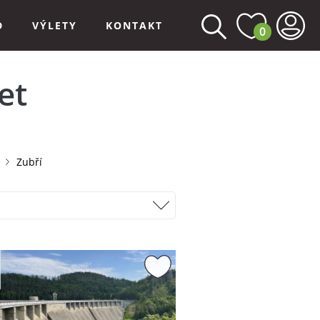
D
VÝLETY
KONTAKT
0
et
Zubří