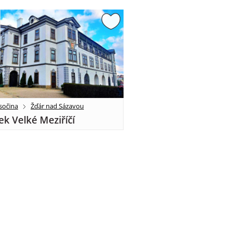
sočina
Žďár nad Sázavou
k Velké Meziříčí