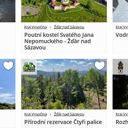
Kraj Vysočina
Žďár nad Sázavou
Kraj Vy
Poutní kostel Svatého Jana
Vodn
Nepomuckého - Žďár nad
Sázavou
Kraj Vysočina
Žďár nad Sázavou
Kraj Vy
Přírodní rezervace Čtyři palice
Rozh