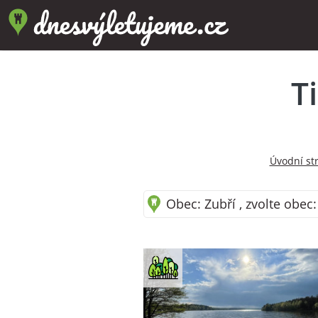
T
Úvodní st
Obec: Zubří , zvolte obec: