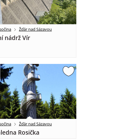
sočina
Žďár nad Sázavou
í nádrž Vír
sočina
Žďár nad Sázavou
ledna Rosička