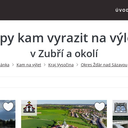
ÚVO
ipy kam vyrazit na výl
v Zubří a okolí
ránka
Kam na výlet
Kraj Vysočina
Okres Žďár nad Sázavou