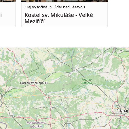
Kraj Vysočina
Žďár nad Sázavou
í
Kostel sv. Mikuláše - Velké
Meziříčí