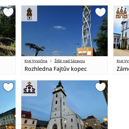
Kraj Vysočina
Žďár nad Sázavou
Kraj Vy
Rozhledna Fajtův kopec
Záme