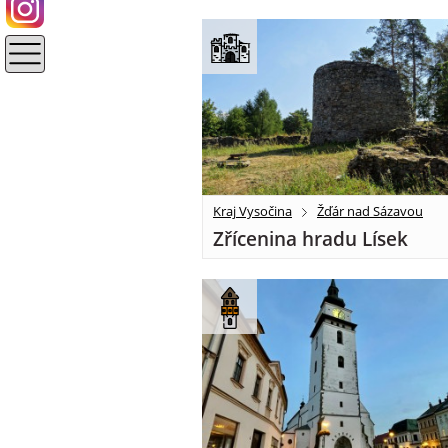
Kraj Vysočina
Žďár nad Sázavou
Zřícenina hradu Lísek