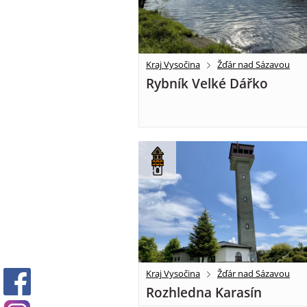
Kraj Vysočina
Žďár nad Sázavou
Rybník Velké Dářko
Kraj Vysočina
Žďár nad Sázavou
Rozhledna Karasín