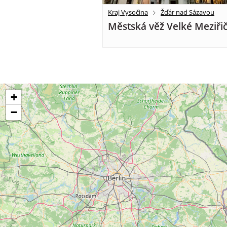
Kraj Vysočina
Žďár nad Sázavou
Městská věž Velké Meziřič
+
−