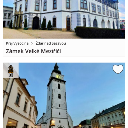
Kraj Vysočina
Žďár nad Sázavou
Zámek Velké Meziříčí