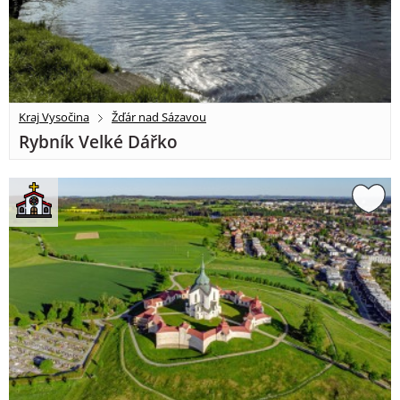
Kraj Vysočina
Žďár nad Sázavou
Rybník Velké Dářko