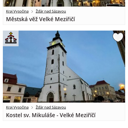
Kraj Vysočina
Žďár nad Sázavou
Městská věž Velké Meziřičí
Kraj Vysočina
Žďár nad Sázavou
Kostel sv. Mikuláše - Velké Meziříčí