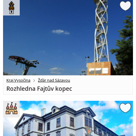
Kraj Vysočina
Žďár nad Sázavou
Rozhledna Fajtův kopec