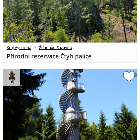
Kraj Vysočina
Žďár nad Sázavou
Přírodní rezervace Čtyři palice