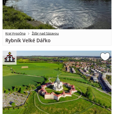
Kraj Vysočina
Žďár nad Sázavou
Rybník Velké Dářko