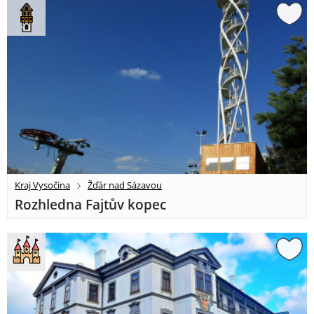
Kraj Vysočina
Žďár nad Sázavou
Rozhledna Fajtův kopec