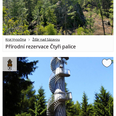
Kraj Vysočina
Žďár nad Sázavou
Přírodní rezervace Čtyři palice