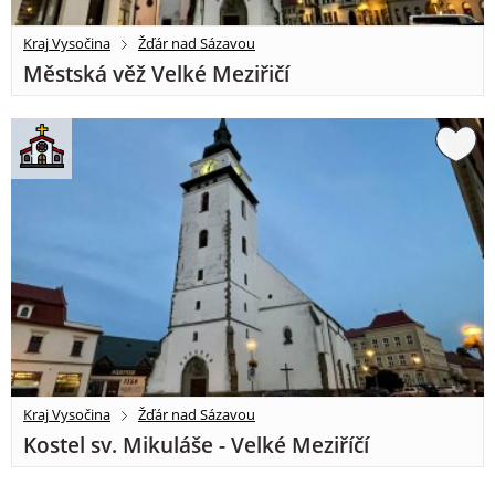
Kraj Vysočina
Žďár nad Sázavou
Městská věž Velké Meziřičí
Kraj Vysočina
Žďár nad Sázavou
Kostel sv. Mikuláše - Velké Meziříčí