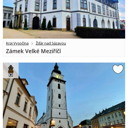
Kraj Vysočina
Žďár nad Sázavou
Zámek Velké Meziříčí