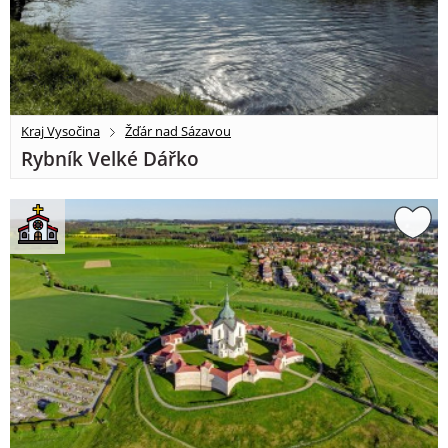
Kraj Vysočina
Žďár nad Sázavou
Rybník Velké Dářko