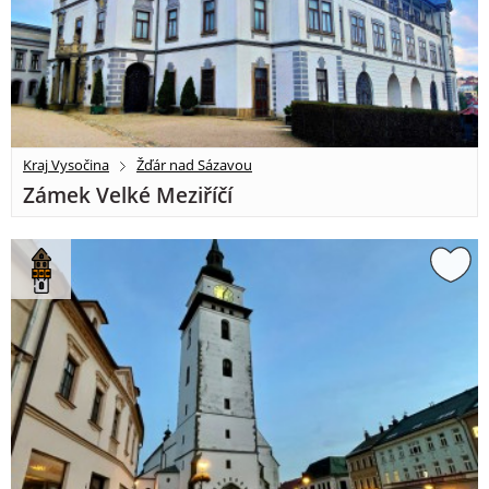
Kraj Vysočina
Žďár nad Sázavou
Zámek Velké Meziříčí