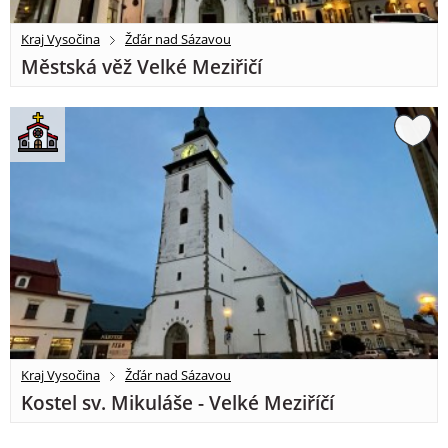
Kraj Vysočina
Žďár nad Sázavou
Městská věž Velké Meziřičí
Kraj Vysočina
Žďár nad Sázavou
Kostel sv. Mikuláše - Velké Meziříčí