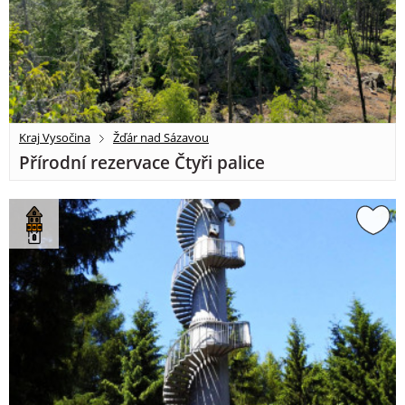
Kraj Vysočina
Žďár nad Sázavou
Přírodní rezervace Čtyři palice