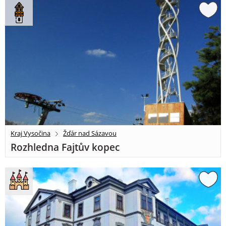
Kraj Vysočina
Žďár nad Sázavou
Rozhledna Fajtův kopec