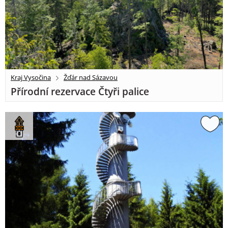
Kraj Vysočina
Žďár nad Sázavou
Přírodní rezervace Čtyři palice