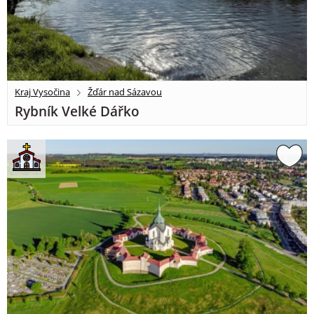
Kraj Vysočina
Žďár nad Sázavou
Rybník Velké Dářko