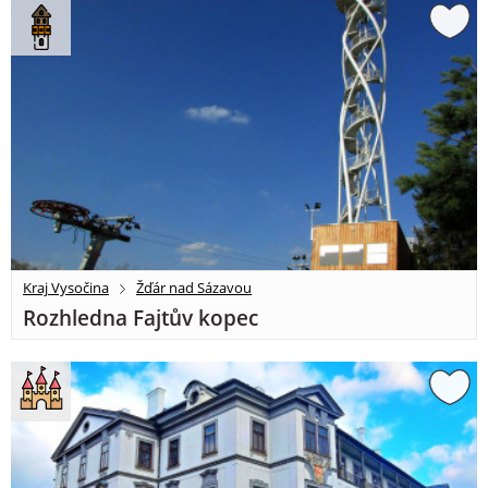
Kraj Vysočina
Žďár nad Sázavou
Rozhledna Fajtův kopec