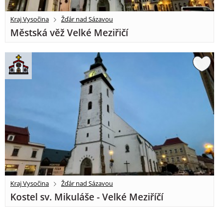
Kraj Vysočina
Žďár nad Sázavou
Městská věž Velké Meziřičí
Kraj Vysočina
Žďár nad Sázavou
Kostel sv. Mikuláše - Velké Meziříčí