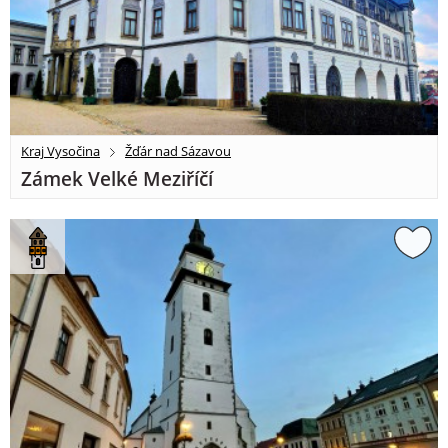
Kraj Vysočina
Žďár nad Sázavou
Zámek Velké Meziříčí