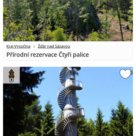
Kraj Vysočina
Žďár nad Sázavou
Přírodní rezervace Čtyři palice