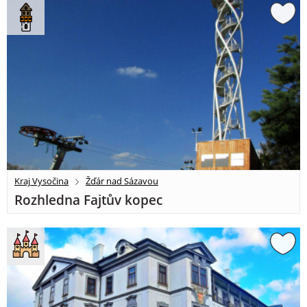
Kraj Vysočina
Žďár nad Sázavou
Rozhledna Fajtův kopec