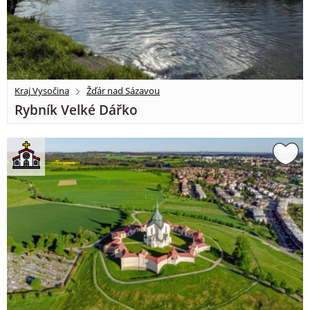
Kraj Vysočina
Žďár nad Sázavou
Rybník Velké Dářko