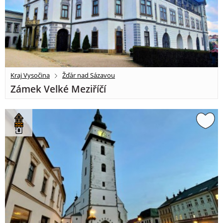
Kraj Vysočina
Žďár nad Sázavou
Zámek Velké Meziříčí