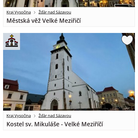
Kraj Vysočina
Žďár nad Sázavou
Městská věž Velké Meziřičí
Kraj Vysočina
Žďár nad Sázavou
Kostel sv. Mikuláše - Velké Meziříčí