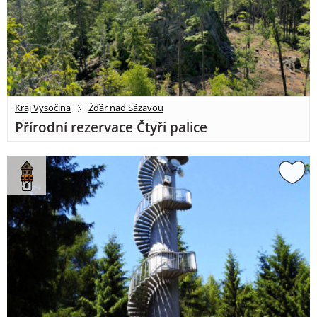
Kraj Vysočina
Žďár nad Sázavou
Přírodní rezervace Čtyři palice