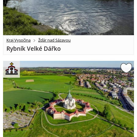
Kraj Vysočina
Žďár nad Sázavou
Rybník Velké Dářko