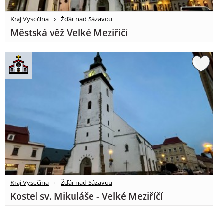
Kraj Vysočina
Žďár nad Sázavou
Městská věž Velké Meziřičí
Kraj Vysočina
Žďár nad Sázavou
Kostel sv. Mikuláše - Velké Meziříčí