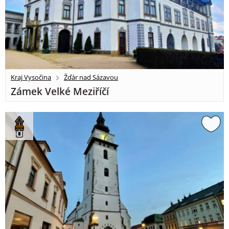
Kraj Vysočina
Žďár nad Sázavou
Zámek Velké Meziříčí