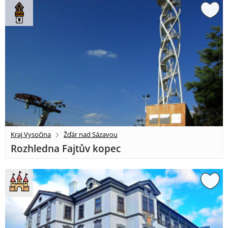
Kraj Vysočina
Žďár nad Sázavou
Rozhledna Fajtův kopec