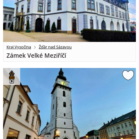
Kraj Vysočina
Žďár nad Sázavou
Zámek Velké Meziříčí