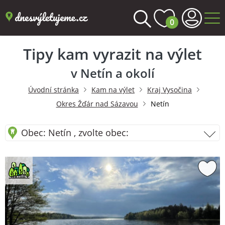
0
Tipy kam vyrazit na výlet
v Netín a okolí
Úvodní stránka
Kam na výlet
Kraj Vysočina
Okres Žďár nad Sázavou
Netín
Obec: Netín , zvolte obec: