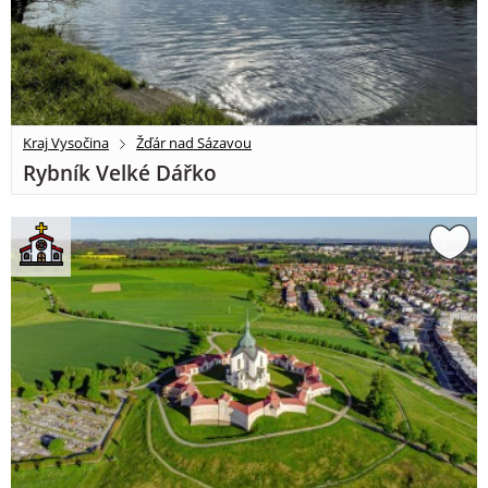
Kraj Vysočina
Žďár nad Sázavou
Rybník Velké Dářko