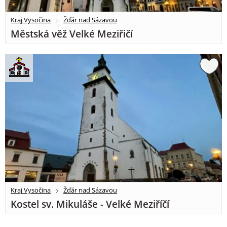
Kraj Vysočina
Žďár nad Sázavou
Městská věž Velké Meziřičí
Kraj Vysočina
Žďár nad Sázavou
Kostel sv. Mikuláše - Velké Meziříčí