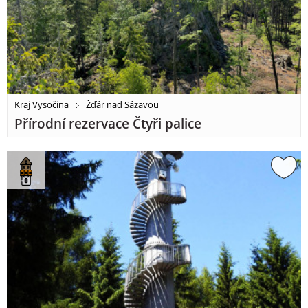
Kraj Vysočina
Žďár nad Sázavou
Přírodní rezervace Čtyři palice