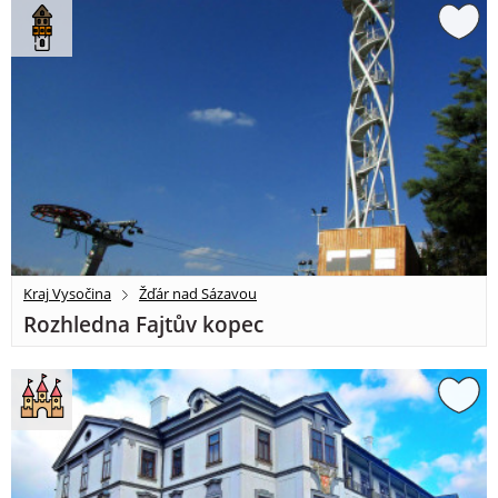
Kraj Vysočina
Žďár nad Sázavou
Rozhledna Fajtův kopec