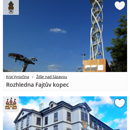
Kraj Vysočina
Žďár nad Sázavou
Rozhledna Fajtův kopec