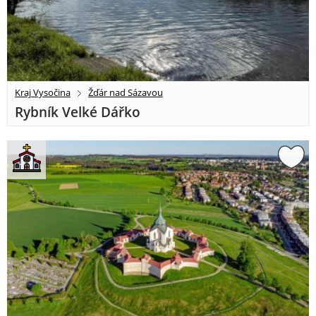
Kraj Vysočina
Žďár nad Sázavou
Rybník Velké Dářko