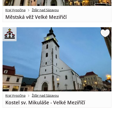
Kraj Vysočina
Žďár nad Sázavou
Městská věž Velké Meziřičí
Kraj Vysočina
Žďár nad Sázavou
Kostel sv. Mikuláše - Velké Meziříčí