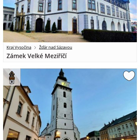
Kraj Vysočina
Žďár nad Sázavou
Zámek Velké Meziříčí