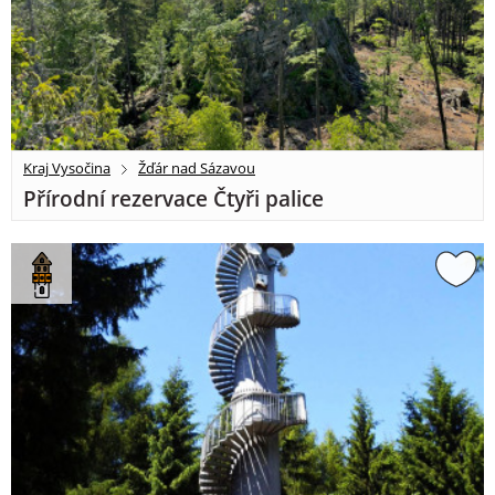
Kraj Vysočina
Žďár nad Sázavou
Přírodní rezervace Čtyři palice