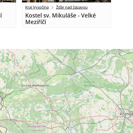
Kraj Vysočina
Žďár nad Sázavou
í
Kostel sv. Mikuláše - Velké
Meziříčí