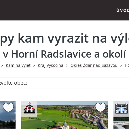
ÚVO
ipy kam vyrazit na výl
v Horní Radslavice a okolí
Kam na výlet
Kraj Vysočina
Okres Žďár nad Sázavou
Ho
zvolte obec: