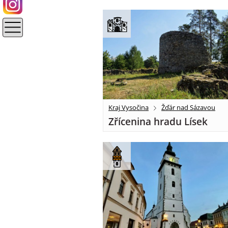
Kraj Vysočina
Žďár nad Sázavou
Zřícenina hradu Lísek