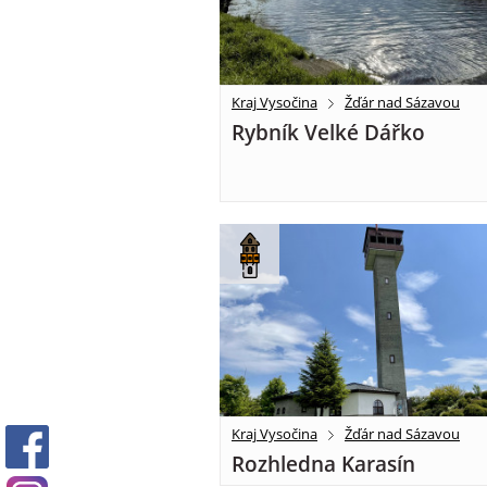
Kraj Vysočina
Žďár nad Sázavou
Rybník Velké Dářko
Kraj Vysočina
Žďár nad Sázavou
Rozhledna Karasín