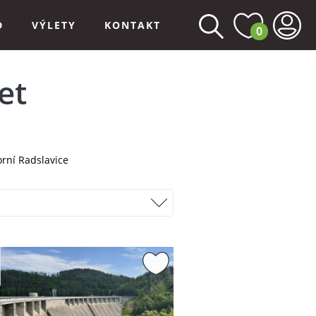
D
VÝLETY
KONTAKT
0
et
rní Radslavice