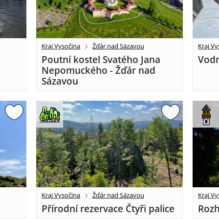
Kraj Vysočina
Žďár nad Sázavou
Kraj Vy
Poutní kostel Svatého Jana
Vodn
Nepomuckého - Žďár nad
Sázavou
Kraj Vysočina
Žďár nad Sázavou
Kraj Vy
Přírodní rezervace Čtyři palice
Rozh