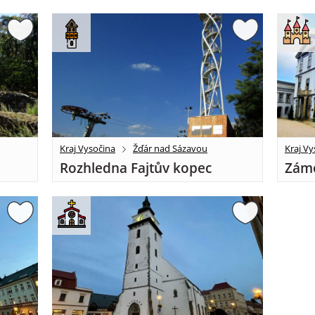
Kraj Vysočina
Žďár nad Sázavou
Kraj Vy
Rozhledna Fajtův kopec
Záme