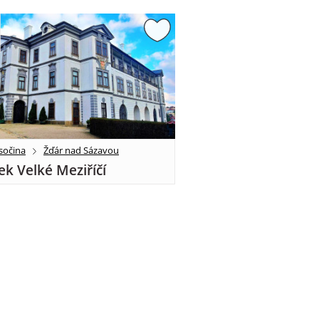
sočina
Žďár nad Sázavou
k Velké Meziříčí