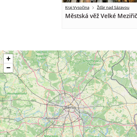
Kraj Vysočina
Žďár nad Sázavou
Městská věž Velké Meziřič
+
−