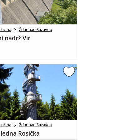
sočina
Žďár nad Sázavou
í nádrž Vír
sočina
Žďár nad Sázavou
ledna Rosička